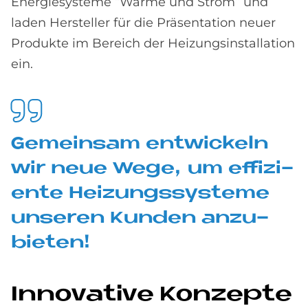
Energiesysteme “Wärme und Strom” und
laden Hersteller für die Präsentation neuer
Produkte im Bereich der Heizungsinstallation
ein.
Ge­mein­sam ent­wickeln
wir neue Wege, um ef­fi­zi­
en­te Hei­zungs­sy­ste­me
un­se­ren Kun­den an­zu­
bie­ten!
In­no­va­ti­ve Kon­zep­te