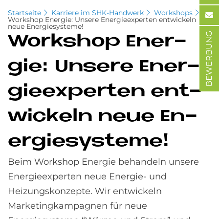
Startseite
Karriere im SHK-Handwerk
Workshops
Workshop Energie: Unsere Energieexperten entwickeln
neue Energiesysteme!
BEWERBUNG
Work­s­hop En­er­
gie: Un­se­re En­er­
gie­ex­per­ten ent­
wickeln neue En­
er­gie­sy­ste­me!
Beim Workshop Energie behandeln unsere
Energieexperten neue Energie- und
Heizungskonzepte. Wir entwickeln
Marketingkampagnen für neue