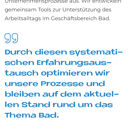
Unternehmensprozesse aus. Wir entwickeln
gemeinsam Tools zur Unterstützung des
Arbeitsalltags im Geschäftsbereich Bad.
Durch die­sen sy­ste­ma­ti­
schen Er­fah­rungs­aus­
tausch op­ti­mie­ren wir
un­se­re Pro­zes­se und
blei­ben auf dem ak­tu­el­
len Stand rund um das
The­ma Bad.