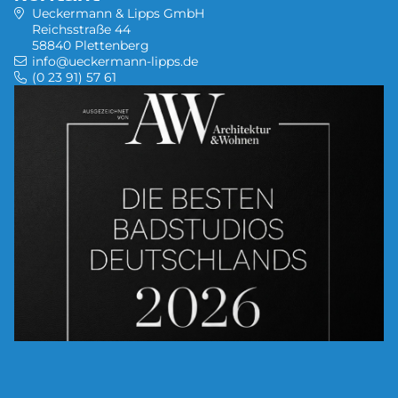
Ueckermann & Lipps GmbH
Reichsstraße 44
58840 Plettenberg
info@ueckermann-lipps.de
(0 23 91) 57 61