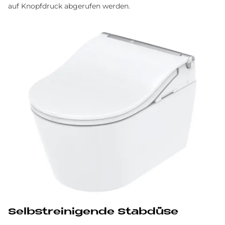
auf Knopfdruck abgerufen werden.
Selbst­rei­ni­gen­de Stab­düse