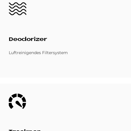
Bild
De­odo­ri­zer
Luftreinigendes Filtersystem
Bild