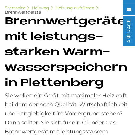
Startseite
Heizung
Heizung aufrüsten
Brennwertgeräte
Brenn­wert­ge­räte
ANFRAGE
mit lei­stungs­
star­ken Warm­
was­ser­spei­chern
in Plet­ten­berg
Sie wollen ein Gerät mit maximaler Heizkraft,
bei dem dennoch Qualität, Wirtschaftlichkeit
und Langlebigkeit im Vordergrund stehen?
Dann sollten Sie sich für ein Öl- oder Gas-
Brennwertgerät mit leistungsstarkem