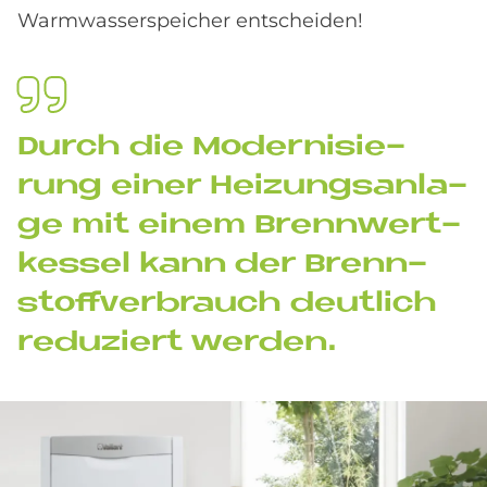
Warmwasserspeicher entscheiden!
Durch die Mo­der­ni­sie­
rung ei­ner Hei­zungs­an­la­
ge mit ei­nem Brenn­wert­
kes­sel kann der Brenn­
stoff­ver­brauch deut­lich
re­du­ziert wer­den.