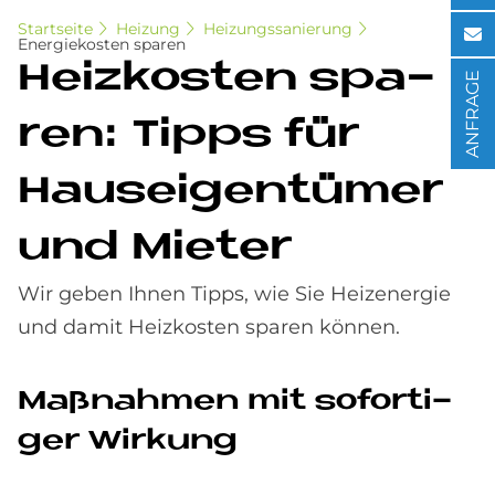
Startseite
Heizung
Heizungssanierung
Energiekosten sparen
Heiz­ko­sten spa­
ANFRAGE
ren: Tipps für
Haus­ei­gen­tü­mer
und Mie­ter
Wir geben Ihnen Tipps, wie Sie Heizenergie
und damit Heizkosten sparen können.
Maß­nah­men mit so­for­ti­
ger Wir­kung