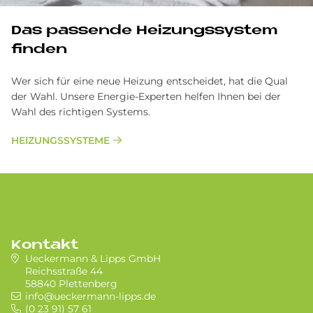
Das pas­sen­de Hei­zungs­sy­stem
fin­den
Wer sich für eine neue Heizung entscheidet, hat die Qual
der Wahl. Unsere Energie-Experten helfen Ihnen bei der
Wahl des richtigen Systems.
HEIZUNGSSYSTEME
Kontakt
Ueckermann & Lipps GmbH
Reichsstraße 44
58840 Plettenberg
info@ueckermann-lipps.de
(0 23 91) 57 61