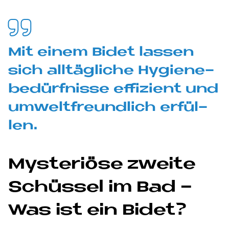
Mit ei­nem Bi­det las­sen
sich all­täg­li­che Hy­gie­ne­
be­dürf­nis­se ef­fi­zi­ent und
um­welt­freund­lich er­fül­
len.
My­ste­riö­se zweite
Schüs­sel im Bad -
Was ist ein Bi­det?